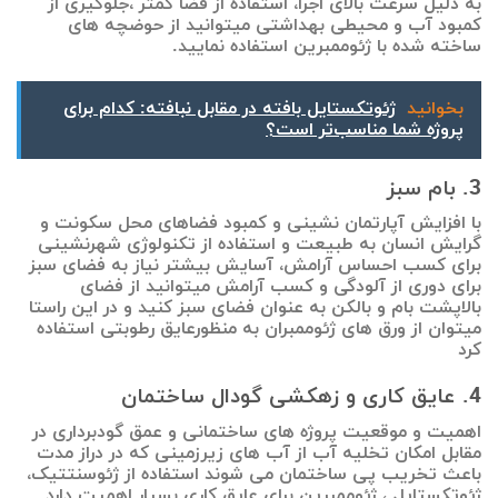
به دلیل سرعت بالای اجرا، استفاده از فضا کمتر ،جلوگیری از
کمبود آب و محیطی بهداشتی میتوانید از حوضچه های
ساخته شده با ژئوممبرین استفاده نمایید.
بخوانید
ژئوتکستایل بافته در مقابل نبافته: کدام برای
پروژه شما مناسب‌تر است؟
3. بام سبز
با افزایش آپارتمان نشینی و کمبود فضاهای محل سکونت و
گرایش انسان به طبیعت و استفاده از تکنولوژی شهرنشینی
برای کسب احساس آرامش، آسایش بیشتر نیاز به فضای سبز
برای دوری از آلودگی و کسب آرامش میتوانید از فضای
بالاپشت بام و بالکن به عنوان فضای سبز کنید و در این راستا
میتوان از ورق های ژئوممبران به منظورعایق رطوبتی استفاده
کرد
4. عایق کاری و زهکشی گودال ساختمان
اهمیت و موقعیت پروژه های ساختمانی و عمق گودبرداری در
مقابل امکان تخلیه آب از آب های زیرزمینی که در دراز مدت
باعث تخریب پی ساختمان می شوند استفاده از ژئوسنتتیک،
ژئوتکستایل ، ژئوممبرین برای عایق کاری بسیار اهمیت دارد.