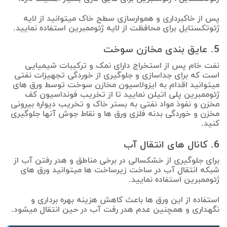
پس از خاکبرداری و هموارسازی سطح خاک میتوانید از لایه
ژئوتکستایل برای محافظت از لایه ژئوممبرین استفاده نمایید.
5. عایق بندی مخازن سوخت
نفت خام پس از استخراج دارای نمک و ترکیبات شیمیایی
است که برای جداسازی و جلوگیری از خوردگی تجهیزات نفتی
میتوانید اقدام به ایزولاسیون مخازن سوخت توسط ورق های
ژئوممبرین پلی اتیلن نمایید تا از تخریب فونداسیون کف
مخزن و نفوذ مواد نفتی به بستر خاک و تخریب دیواره بیرونی
مخزن و خوردگی بدنه فلزی ورق ها و نقاط جوش آنها جلوگیری
کنید.
6. کانال های انتقال آب
برای جلوگیری از خشکسالی در برخی مناطق و هدر رفتن آب از
شبکه انتقال آب در ساخت زیرساخت ها میتوانید ورق های
ژئوممبرین استفاده نمایید.
استفاده از این ورق ها باعث کاهش هزینه بهره برداری و
نگهداری و همچنین عدم هدر رفت آب در حین انتقال میشود.