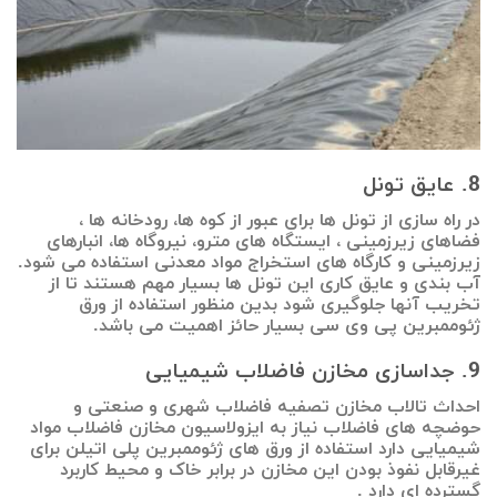
8. عایق تونل
در راه سازی از تونل ها برای عبور از کوه ها، رودخانه ها ،
فضاهای زیرزمینی ، ایستگاه های مترو، نیروگاه ها، انبارهای
زیرزمینی و کارگاه های استخراج مواد معدنی استفاده می شود.
آب بندی و عایق کاری این تونل ها بسیار مهم هستند تا از
تخریب آنها جلوگیری شود بدین منظور استفاده از ورق
ژئوممبرین پی وی سی بسیار حائز اهمیت می باشد.
9. جداسازی مخازن فاضلاب شیمیایی
احداث تالاب مخازن تصفیه فاضلاب شهری و صنعتی و
حوضچه های فاضلاب نیاز به ایزولاسیون مخازن فاضلاب مواد
شیمیایی دارد استفاده از ورق های ژئوممبرین پلی اتیلن برای
غیرقابل نفوذ بودن این مخازن در برابر خاک و محیط کاربرد
گسترده ای دارد .