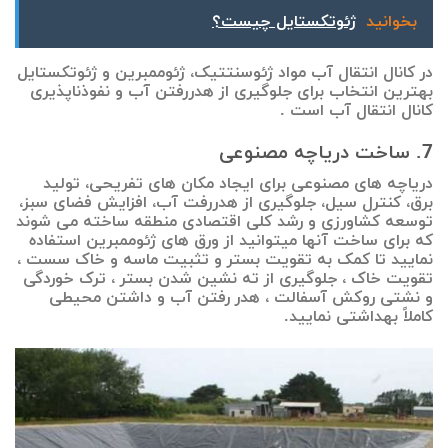
بخوانید
ژئوتکستایل چیست؟
در کانال انتقال آب مواد ژئوسنتتیک، ژئوممبرین و ژئوتکستایل
بهترین انتخاب برای جلوگیری از هدررفتن آب و نفوذناپذیری
کانال انتقال آب است .
7. ساخت دریاچه مصنوعی
دریاچه های مصنوعی برای ایجاد مکان های تفریحی، تولید
برق، کنترل سیل، جلوگیری از هدررفت آب، افزایش فضای سبز،
توسعه کشاورزی و رشد کلی اقتصادی منطقه ساخته می شوند
که برای ساخت آنها میتوانید از ورق های ژئوممبرین استفاده
نمایید تا کمک به تقویت بستر و تثبیت ماسه و خاک سست ،
تقویت خاک ، جلوگیری از ته نشین شدن بستر ، ترک خوردگی
و نشتی روکش آسفالت ، هدر رفتن آب و داشتن محیطی
کاملاً بهداشتی نمایید.