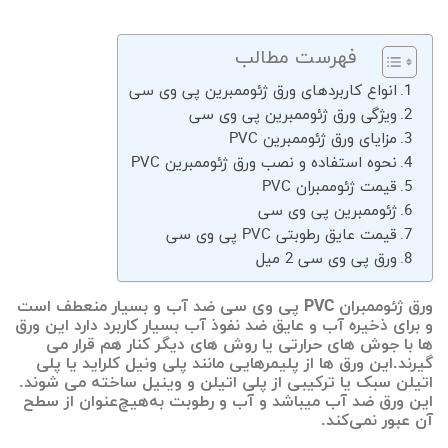
فهرست مطالب
انواع کاربردهای ورق ژئوممبرین پی وی سی
ویژگی ورق ژئوممبرین پی وی سی
مزایای ورق ژئوممبرین PVC
نحوه استفاده و نصب ورق ژئوممبرین PVC
قیمت ژئوممبران PVC
ژئوممبرین پی وی سی
قیمت عایق رطوبتی PVC پی وی سی
ورق پی وی سی 2 میل
ورق ژئوممبران PVC پی وی سی ضد آب و بسیار منعطف است
و برای ذخیره آب و عایق ضد نفوذ آب بسیار کاربرد دارد این ورق
ها با جوش های حرارتی یا روش های دیگر کنار هم قرار می
گیرند.این ورق ها از پلیمرهایی مانند پلی ونیل کلراید یا پلی
اتیلن سبک یا ترکیبی از پلی اتیلن و وینیل ساخته می شوند.
این ورق‌ ضد آب میباشد و آب و رطوبت به‌هیچ‌عنوان از سطح
آن عبور نمی‌کند.