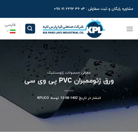
Ski
مشاوره رایگان و ثبت سفارش : ۰۴ ۳۶ ۲۲۹۲ ۲۱ ۹۸+
t
conten
فارسی
معرفی محصولات ژئوسنتتیک
ورق ژئوممبران PVC پی وی سی
انتشار در تاریخ
1402-08-13
توسط
KPLICO