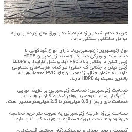
هزینه تمام شده پروژه انجام شده با ورق های ژئوممبرین به
عوامل مختلفی بستگی دارد :
نوع ژئوممبرین: ژئوممبرین‌ها دارای انواع گوناگونی با
مشخصات و ویژگی مختلف هستند ژئوممبرین HDPE
(پلی‌اتیلن با چگالی بالا)، PVC (پلی‌وینیل کلراید)، و LLDPE
(پلی‌اتیلن با چگالی کم خطی) هر کدام هزینه‌های متفاوتی
دارند. به عنوان مثال، ژئوممبرین‌های PVC معمولاً هزینه
بالاتری نسبت به HDPE دارند.
ضخامت ژئوممبرین: ضخامت ژئوممبرین بر هزینه نهایی
تأثیرگذار است. ژئوممبرین‌های ضخیم‌ گران‌تر هستند.
ضخامت‌های رایج از 0.5 میلی‌متر تا 2.5 میلی‌متر متغیر است.
مساحت پروژه: هزینه ژئوممبرین به صورت متر مربع محاسبه
می‌شود و مساحت پروژه مستقیماً بر هزینه کل تأثیر دارد.
کیفیت و برند: برندها و تولیدکنندگان مختلف قیمت‌های