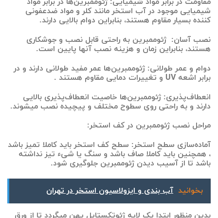
مقاومت در برابر مواد شیمیایی: ژئوممبرین‌ها در برابر مواد
شیمیایی موجود در آب استخر مانند کلر و مواد ضدعفونی
کننده بسیار مقاوم هستند، بنابراین دوام بالایی دارند.
نصب آسان: ژئوممبرین به راحتی قابل نصب و جوشکاری
هستند، بنابراین زمان و هزینه نصب آنها پایین است.
دوام و عمر طولانی: ژئوممبرین‌ها عمر مفید طولانی دارند و در
برابر اشعه UV و تغییرات دمایی مقاوم هستند .
انعطاف‌پذیری: ژئوممبرین‌ها خاصیت انعطاف‌پذیری بالایی
دارند و به راحتی روی سطوح مختلف و پیچیده نصب میشوند.
مراحل نصب ژئوممبرین در کف استخر:
آماده‌سازی سطح استخر: سطح کف استخر باید کاملا تمیز باشد
، همچنین باید کاملا صاف باشد و سنگ یا شیء تیز نداشته
باشد تا از آسیب دیدن ژئوممبرین جلوگیری شود.
بخوانید
آب بندی و ایزولاسیون استخر در تهران
بدین منظور ابتدا یک لایه ژئوتکستایل پهن میگردد تا از ورق