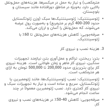
مترمکعب) و نیاز به حمل در میکسرها، هزینه‌های حمل‌ونقل
بالایی دارد، به‌ویژه در مناطق دورافتاده مانند سیستان و
بلوچستان.
ژئوسینتتیک: ژئوسینتتیک‌ها سبک (وزن ژئوتکستایل
حدود 200-400 گرم بر مترمربع) و به‌صورت رول عرضه
می‌شوند، که حمل‌ونقل را آسان و ارزان می‌کند.
صرفه‌جویی: کاهش هزینه‌های حمل‌ونقل تا 60٪ با
ژئوسینتتیک.
هزینه نصب و نیروی کار
بتن: ریختن، تراکم و عمل‌آوری بتن نیازمند تجهیزات
سنگین، نیروی کار ماهر و زمان طولانی است. هزینه نیروی
کار برای بتن‌ریزی حدود 200,000 تا 500,000 تومان به ازای
هر مترمکعب است.
ژئوسینتتیک: نصب ژئوسینتتیک‌ها، مانند ژئوممبرین یا
ژئوتکستایل، سریع و ساده است و نیاز به تجهیزات سبک و
نیروی کار کمتری دارد. نصب ژئوممبرین معمولاً در چند
ساعت انجام می‌شود.
صرفه‌جویی: کاهش 40-50٪ در هزینه‌های نصب و نیروی
کار.