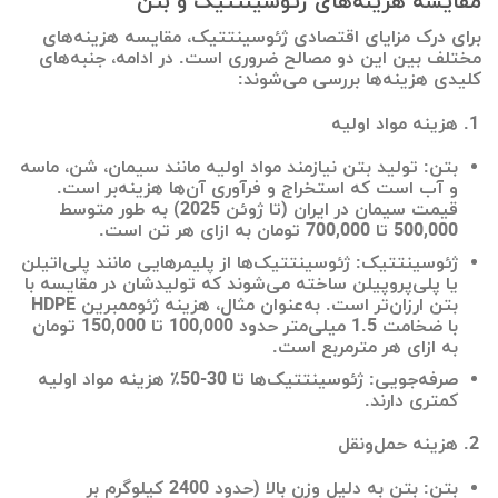
مقایسه هزینه‌های ژئوسینتتیک و بتن
برای درک مزایای اقتصادی ژئوسینتتیک، مقایسه هزینه‌های
مختلف بین این دو مصالح ضروری است. در ادامه، جنبه‌های
کلیدی هزینه‌ها بررسی می‌شوند:
هزینه مواد اولیه
بتن: تولید بتن نیازمند مواد اولیه مانند سیمان، شن، ماسه
و آب است که استخراج و فرآوری آن‌ها هزینه‌بر است.
قیمت سیمان در ایران (تا ژوئن 2025) به طور متوسط
500,000 تا 700,000 تومان به ازای هر تن است.
ژئوسینتتیک: ژئوسینتتیک‌ها از پلیمرهایی مانند پلی‌اتیلن
یا پلی‌پروپیلن ساخته می‌شوند که تولیدشان در مقایسه با
بتن ارزان‌تر است. به‌عنوان مثال، هزینه ژئوممبرین HDPE
با ضخامت 1.5 میلی‌متر حدود 100,000 تا 150,000 تومان
به ازای هر مترمربع است.
صرفه‌جویی: ژئوسینتتیک‌ها تا 30-50٪ هزینه مواد اولیه
کمتری دارند.
هزینه حمل‌ونقل
بتن: بتن به دلیل وزن بالا (حدود 2400 کیلوگرم بر