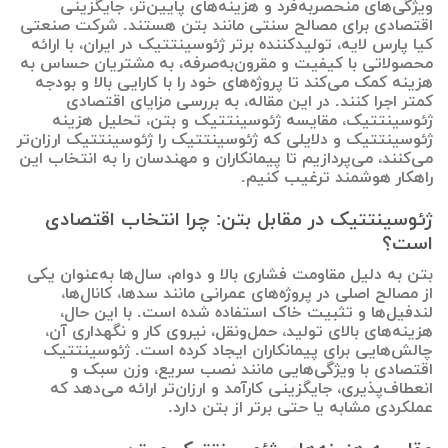
ویژگی‌های منحصربه‌فرد و هزینه‌های پایین‌تر، جایگزینی
اقتصادی برای مصالح سنتی مانند بتن هستند. شرکت صنعتی
کیا پارس لایه، تولیدکننده برتر ژئوسینتتیک در ایران، با ارائه
محصولاتی با کیفیت و مقرون‌به‌صرفه، به مشتریان حساس به
هزینه کمک می‌کند تا پروژه‌های خود را با کارایی بالا و بودجه
کمتر اجرا کنند. در این مقاله، به بررسی مزایای اقتصادی
ژئوسینتتیک، مقایسه ژئوسینتتیک و بتن، تحلیل هزینه
ژئوسینتتیک و دلایلی که ژئوسینتتیک را ژئوسینتتیک ارزان‌تر
می‌کنند، می‌پردازیم تا پیمانکاران و مهندسان را به انتخاب این
راهکار هوشمند ترغیب کنیم.
ژئوسینتتیک در مقابل بتن: چرا انتخاب اقتصادی
است؟
بتن به دلیل مقاومت فشاری بالا و دوام، سال‌ها به‌عنوان یکی
از مصالح اصلی در پروژه‌های عمرانی مانند سدها، کانال‌ها،
لندفیل‌ها و تثبیت خاک استفاده شده است. با این حال،
هزینه‌های بالای تولید، حمل‌ونقل، نیروی کار و نگهداری آن،
چالش‌هایی برای پیمانکاران ایجاد کرده است. ژئوسینتتیک
اقتصادی با ویژگی‌هایی مانند نصب سریع، وزن سبک و
انعطاف‌پذیری، جایگزینی کارآمد و ارزان‌تر ارائه می‌دهد که
عملکردی مشابه یا حتی برتر از بتن دارد.