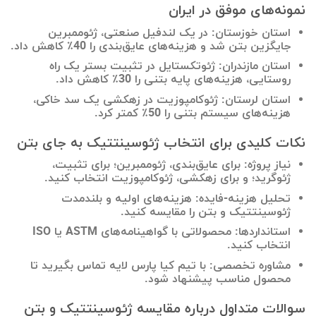
نمونه‌های موفق در ایران
استان خوزستان: در یک لندفیل صنعتی، ژئوممبرین
جایگزین بتن شد و هزینه‌های عایق‌بندی را 40٪ کاهش داد.
استان مازندران: ژئوتکستایل در تثبیت بستر یک راه
روستایی، هزینه‌های پایه بتنی را 30٪ کاهش داد.
استان لرستان: ژئوکامپوزیت در زهکشی یک سد خاکی،
هزینه‌های سیستم بتنی را 50٪ کمتر کرد.
نکات کلیدی برای انتخاب ژئوسینتتیک به جای بتن
نیاز پروژه: برای عایق‌بندی، ژئوممبرین؛ برای تثبیت،
ژئوگرید؛ و برای زهکشی، ژئوکامپوزیت انتخاب کنید.
تحلیل هزینه-فایده: هزینه‌های اولیه و بلندمدت
ژئوسینتتیک و بتن را مقایسه کنید.
استانداردها: محصولاتی با گواهینامه‌های ASTM یا ISO
انتخاب کنید.
مشاوره تخصصی: با تیم کیا پارس لایه تماس بگیرید تا
محصول مناسب پیشنهاد شود.
سوالات متداول درباره مقایسه ژئوسینتتیک و بتن